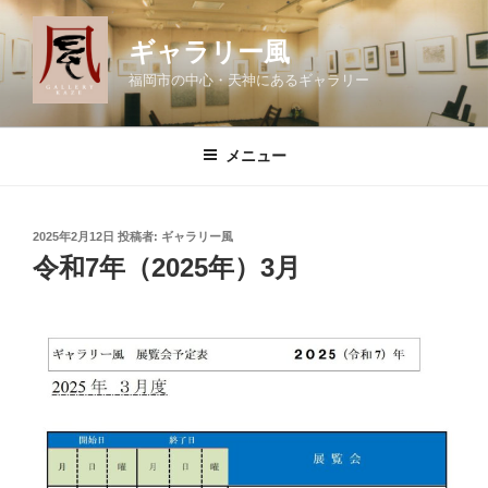
コ
ン
ギャラリー風
テ
福岡市の中心・天神にあるギャラリー
ン
ツ
へ
メニュー
ス
キ
ッ
投
2025年2月12日
投稿者:
ギャラリー風
プ
稿
令和7年（2025年）3月
日: