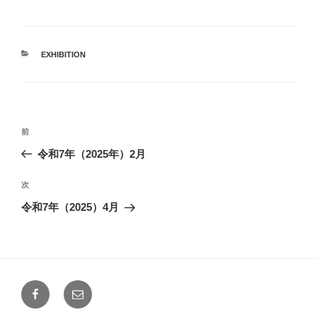
カ
EXHIBITION
テ
ゴ
リ
ー
投
過
前
稿
去
令和7年（2025年）2月
ナ
の
ビ
投
次
次
稿
ゲ
の
令和7年（2025）4月
投
ー
稿
シ
ョ
ン
Facebook
メ
ー