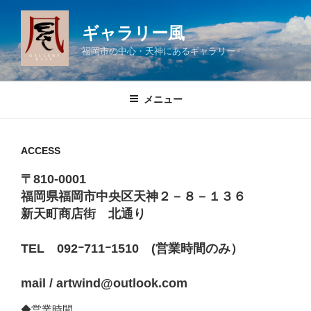
コ
ン
ギャラリー風
テ
福岡市の中心・天神にあるギャラリー
ン
ツ
へ
メニュー
ス
キ
ッ
ACCESS
プ
〒810-0001
福岡県福岡市中央区天神２－８－１３６
新天町商店街 北通り
TEL 092ｰ711ｰ1510 (営業時間のみ）
mail / artwind@outlook.com
◆営業時間