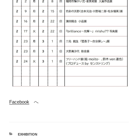
Facebook
へ
カ
EXHIBITION