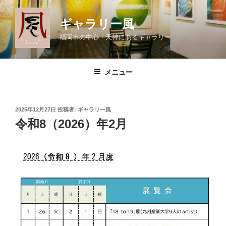
コ
ン
ギャラリー風
テ
福岡市の中心・天神にあるギャラリー
ン
ツ
へ
メニュー
ス
キ
ッ
投
2025年12月27日
投稿者:
ギャラリー風
プ
稿
令和8（2026）年2月
日: